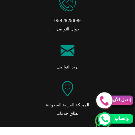
0542825699
جوال التواصل
بريد التواصل
إتصل الآن
إتصل الآن
المملكة العربية السعودية
نطاق خدماتنا
واتساب
واتساب