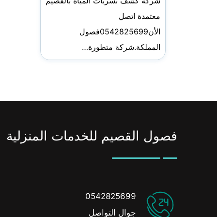
شركة كشف تسربات المياه بالقصيم
معتمدة اتصل
الأن0542825699فصول
المملكة.شركة متطورة…
فصول القصيم للخدمات المنزلية
0542825699
جوال التواصل