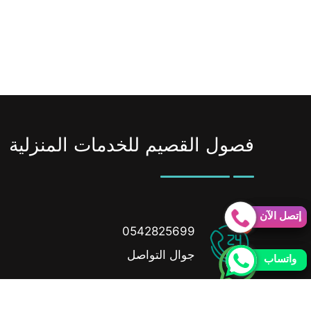
فصول القصيم للخدمات المنزلية
إتصل الآن
إتصل الآن
0542825699
جوال التواصل
واتساب
واتساب