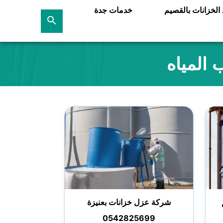
لخزانات بالقصيم
خدمات جدة
بحث
عن
المياه
شركة عزل خزانات بعنيزة
0542825699