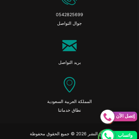
0542825699
جوال التواصل
بريد التواصل
المملكة العربية السعودية
نطاق خدماتنا
إتصل الآن
إتصل الآن
حقوق النشر 2026 © جميع الحقوق محفوظة
واتساب
واتساب