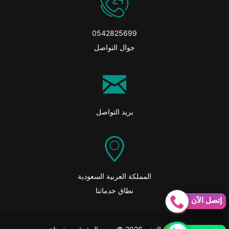
0542825699
جوال التواصل
بريد التواصل
المملكة العربية السعودية
نطاق خدماتنا
إتصل الآن
إتصل الآن