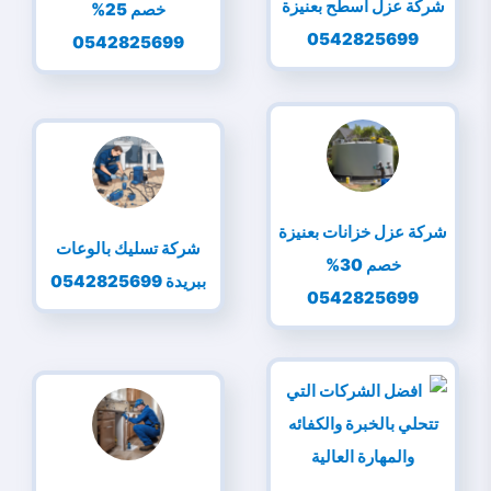
شركة عزل اسطح بعنيزة
خصم 25%
0542825699
0542825699
شركة عزل خزانات بعنيزة
شركة تسليك بالوعات
خصم 30%
ببريدة 0542825699
0542825699