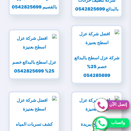
شركة تنظيف خزانات
بالقصيم 0542825699
بالبدائع 0542825699
شركة عزل اسطح بالبدائع
عزل اسطح بالبدائع خصم
خصم 25%
25% 0542825699
054285699
إتصل الآن
إتصل الآن
واتساب
واتساب
عزل اسطح ببريدة
كشف تسربات المياه